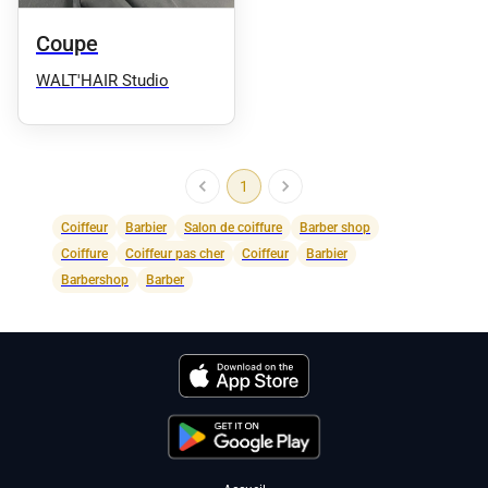
Coupe
WALT'HAIR Studio
1
Coiffeur
Barbier
Salon de coiffure
Barber shop
Coiffure
Coiffeur pas cher
Coiffeur
Barbier
Barbershop
Barber