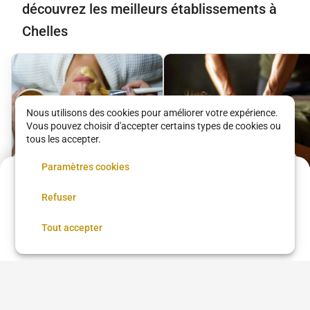
découvrez les meilleurs établissements à
Chelles
Nous utilisons des cookies pour améliorer votre expérience.
Vous pouvez choisir d'accepter certains types de cookies ou
tous les accepter.
Paramètres cookies
Acompte de
3.6 €
Rituel éclat
Rituel Tradition
Refuser
Réservez maintenant, réglez le reste sur place
Détente
Brume d’Orient
Brume d’Orient
Réserver
Tout accepter
55 €
•
02 h 00
65 €
•
02 h 00
Voir plus dans
Chelles