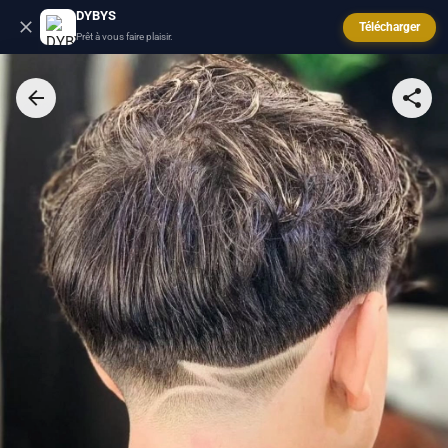
DYBYS
Télécharger
Prêt à vous faire plaisir.