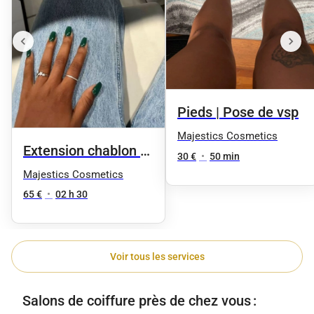
Pieds | Pose de vsp
Majestics Cosmetics
Extension chablon +
30 €
•
50 min
vsp | Couleur unie
Majestics Cosmetics
65 €
•
02 h 30
Voir tous les services
Salons de coiffure près de chez vous :