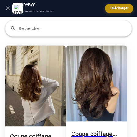
DYBYS
Télécharger
Prêt à vous faire plaisir.
Coupe coiffage
Coupe coiffage