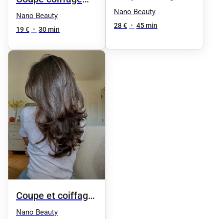
filles
Nano Beauty
filles (8/15ans)
Nano Beauty
28 €
•
45 min
19 €
•
30 min
Coupe et coiffage
filles (0/8ans)
Nano Beauty