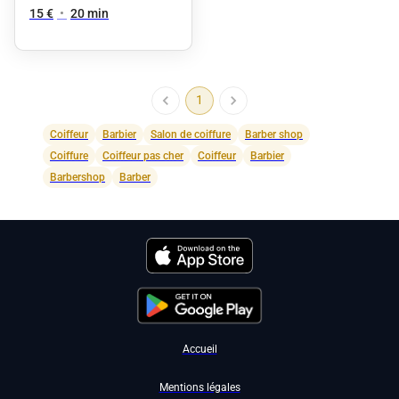
15 €
•
20 min
1
Coiffeur
Barbier
Salon de coiffure
Barber shop
Coiffure
Coiffeur pas cher
Coiffeur
Barbier
Barbershop
Barber
Accueil
Mentions légales