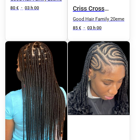
Criss Cross
80 €
•
03 h 00
Knotless
Good Hair Family 20eme
85 €
•
03 h 00