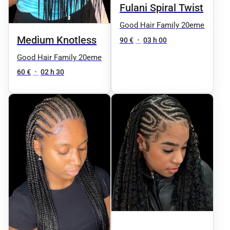
Fulani Spiral Twist
Good Hair Family 20eme
Medium Knotless
90 €
•
03 h 00
Good Hair Family 20eme
60 €
•
02 h 30