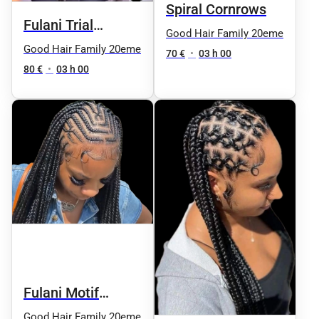
Spiral Cornrows
Fulani Trial
Good Hair Family 20eme
Knotless
Good Hair Family 20eme
70 €
•
03 h 00
80 €
•
03 h 00
Fulani Motif
Knotless
Good Hair Family 20eme