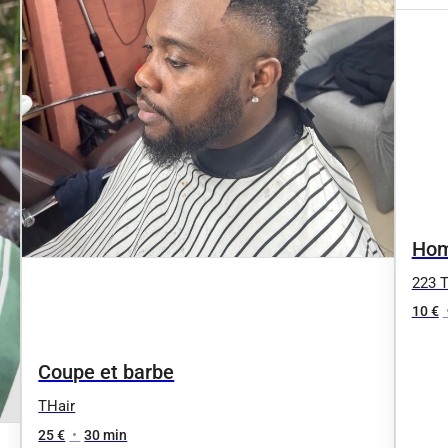
Hom
223 
10 €
Coupe et barbe
THair
25 €
•
30 min