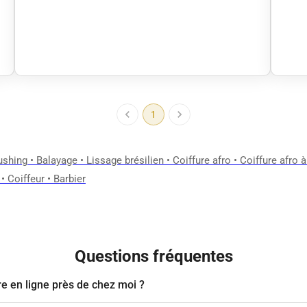
1
ushing
•
Balayage
•
Lissage brésilien
•
Coiffure afro
•
Coiffure afro 
•
Coiffeur
•
Barbier
Questions fréquentes
 en ligne près de chez moi ?