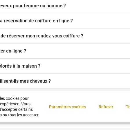
 cheveux pour femme ou homme ?
a réservation de coiffure en ligne ?
 de réserver mon rendez-vous coiffure ?
ver en ligne ?
lorés à la maison ?
ilisent-ils mes cheveux ?
 pour mes cheveux bouclés ou raides ?
des cookies pour
 expérience. Vous
Paramètres cookies
Refuser
To
d'accepter certains
ro près de chez moi ?
s ou tous les accepter.