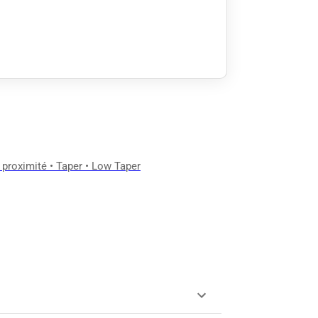
à proximité
•
Taper
•
Low Taper