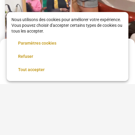
Nous utilisons des cookies pour améliorer votre expérience.
Vous pouvez choisir d'accepter certains types de cookies ou
tous les accepter.
Paramètres cookies
Acompte de
4.5 €
Refuser
Réservez maintenant, réglez le reste sur place
Réserver
Tout accepter
Tissage Ouvert avec
Offre beauté des
des mèches neuves
pieds femme
Maison Amyraparis
Maison Amyraparis
60 €
•
02 h 00
29.99 €
•
45 min