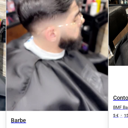
Conto
BMF Bar
5 €
•
15
Barbe