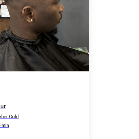
ur
ber Gold
 min