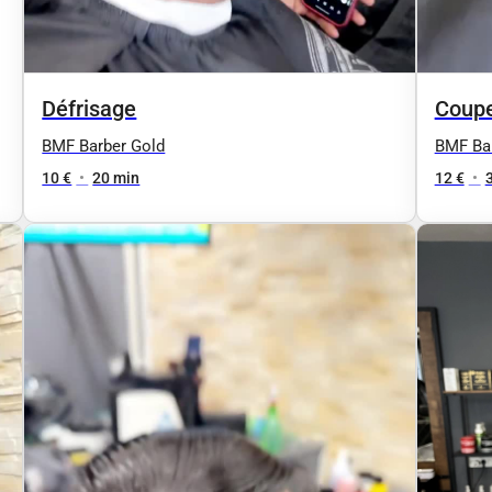
Défrisage
Coupe
BMF Barber Gold
BMF Bar
10 €
•
20 min
12 €
•