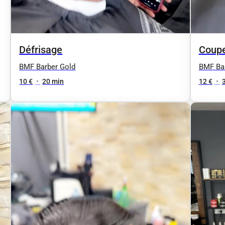
Défrisage
Coupe
BMF Barber Gold
BMF Bar
10 €
•
20 min
12 €
•