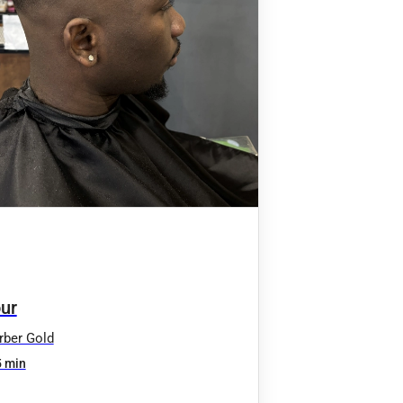
ur
ber Gold
 min