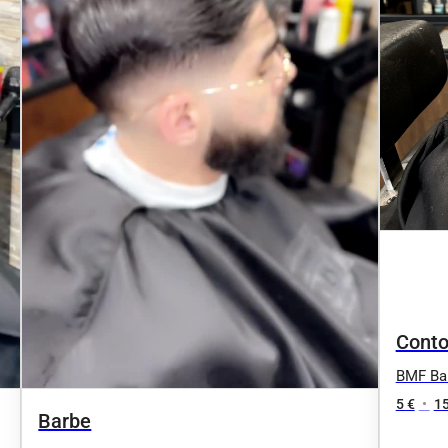
Conto
BMF Bar
5 €
•
15
Barbe