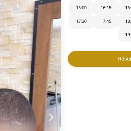
16:00
16:15
16
17:30
17:45
18
19
Rése