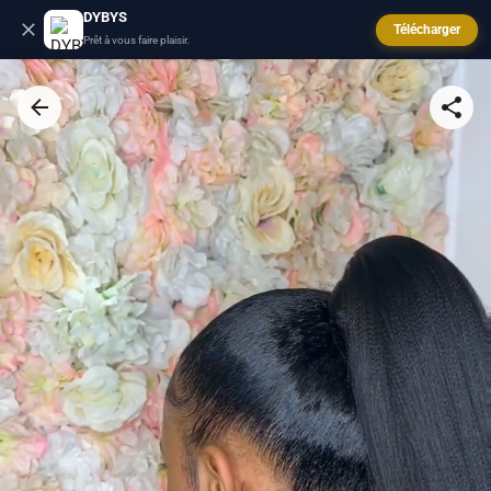
DYBYS
Télécharger
Prêt à vous faire plaisir.