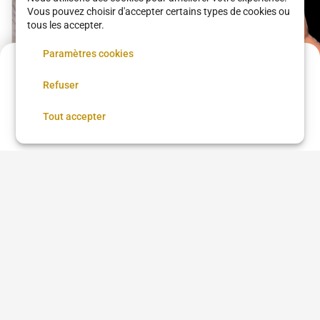
Vous pouvez choisir d'accepter certains types de cookies ou
tous les accepter.
Paramètres cookies
Acompte de
27 €
Refuser
Réservez maintenant, réglez le reste sur place
Réserver
Tout accepter
Fulani Trial Knotless
Good Hair Family 20eme
Coupe + Barbe
80 €
•
03 h 00
Good Hair Family 20eme
15 €
•
30 min
Voir plus dans
Paris