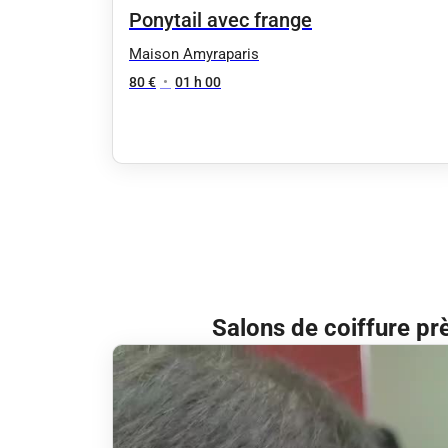
Ponytail avec frange
Maison Amyraparis
80 €
•
01 h 00
Salons de coiffure pr