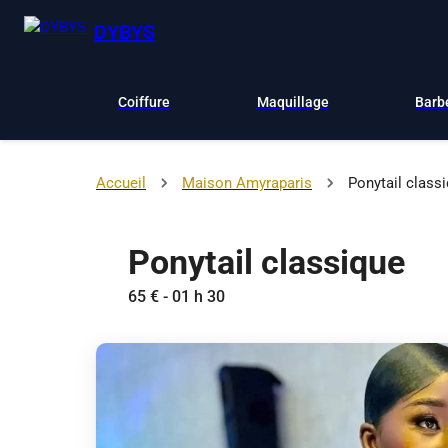
DYBYS
Coiffure
Maquillage
Barb
Accueil
Maison Amyraparis
Ponytail class
Ponytail classique
65 € - 01 h 30