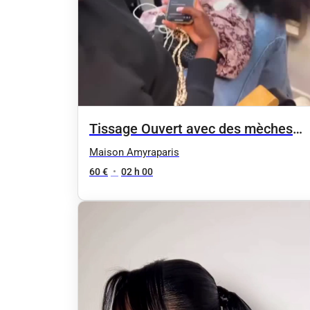
Tissage Ouvert avec des mèches
neuves
Maison Amyraparis
60 €
•
02 h 00