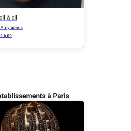
il à cil
 Amyraparis
01 h 00
établissements à Paris