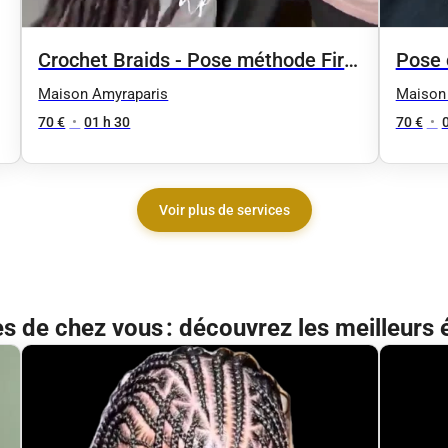
Crochet Braids - Pose méthode First
Pose c
Line
Maison Amyraparis
Maison
70 €
•
01 h 30
70 €
•
Voir plus de services
ès de chez vous : découvrez les meilleurs 