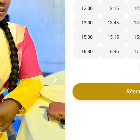
12:00
12:15
12
13:30
13:45
14
15:00
15:15
15
16:30
16:45
17
Rése