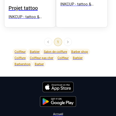
INKCUP - tattoo &
Projet tattoo
piercings
INKCUP - tattoo &
piercings
1
Coiffeur
Barbier
Salon de coiffure
Barber shop
Coiffure
Coiffeur pas cher
Coiffeur
Barbier
Barbershop
Barber
Accueil