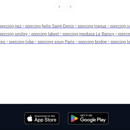
piercing nez
•
piercing helix Saint-Denis
•
piercing tragus
•
piercing 
piercing smiley
•
piercing labret
•
piercing medusa Le Raincy
•
pierci
gis
•
piercing lobe
•
piercing snug Paris
•
piercing bridge
•
piercing l