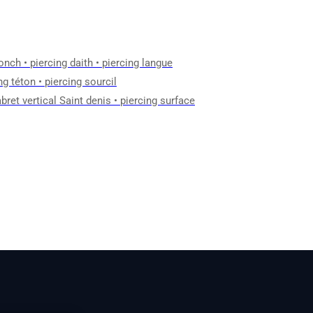
conch
•
piercing daith
•
piercing langue
ng téton
•
piercing sourcil
abret vertical Saint denis
•
piercing surface