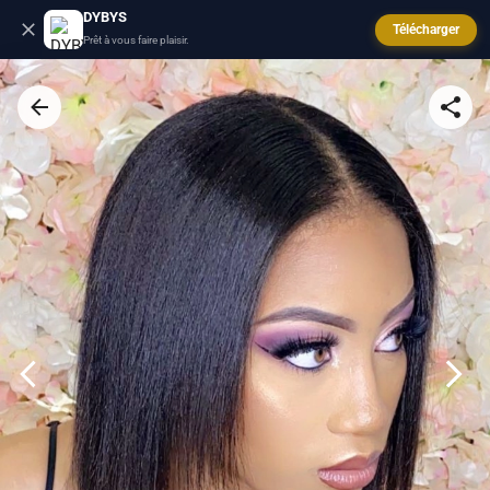
DYBYS
Télécharger
Prêt à vous faire plaisir.