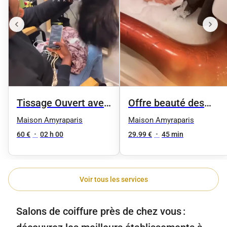
Tissage Ouvert avec
Offre beauté des
des mèches neuves
pieds femme
Maison Amyraparis
Maison Amyraparis
60 €
•
02 h 00
29.99 €
•
45 min
Voir tous les services
Salons de coiffure près de chez vous :