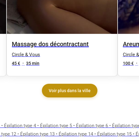
Massage dos décontractant
Areum
stimu
Circle & Vous
Circle 
profo
45 €
•
35 min
100 €
•
Voir plus dans la ville
•
Épilation type 4
•
Épilation type 5
•
Épilation type 6
•
Épilation typ
 type 12
•
Épilation type 13
•
Épilation type 14
•
Épilation type 15
•
É