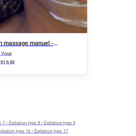
 massage manuel -
lation du visage - Relaxation
& Vous
nde
01 h 00
e 7
•
Épilation type 8
•
Épilation type 9
pilation type 16
•
Épilation type 17