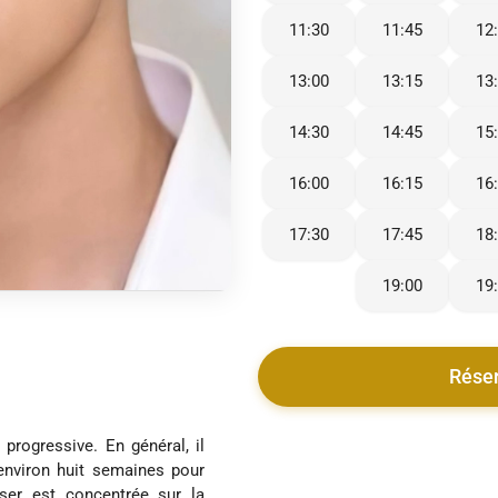
11:30
11:45
12
13:00
13:15
13
14:30
14:45
15
16:00
16:15
16
17:30
17:45
18
19:00
19
Rése
 progressive. En général, il
'environ huit semaines pour
aser est concentrée sur la