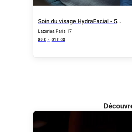
Soin du visage HydraFacial - 5
séances
Lazeriaa Paris 17
89 €
•
01 h 00
Découvre