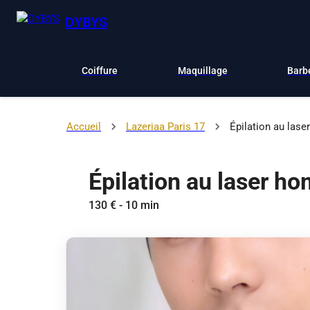
DYBYS
Coiffure
Maquillage
Barb
Accueil
Lazeriaa Paris 17
Épilation au lase
Épilation au laser h
130 € - 10 min