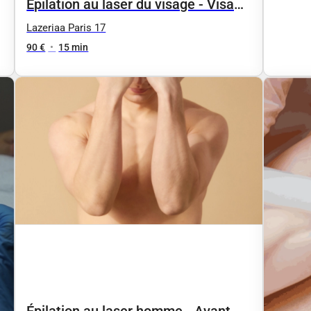
Épilation au laser du visage - Visage
entier
Lazeriaa Paris 17
90 €
•
15 min
Épilation au laser homme - Avant-