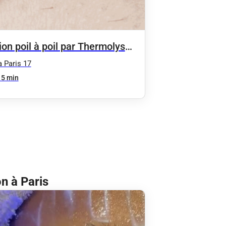
ion poil à poil par Thermolyse -
LTATION (Obligatoire)
a Paris 17
15 min
n à Paris