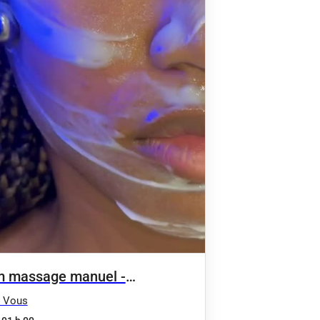
 massage manuel -
lation du visage - Relaxation
& Vous