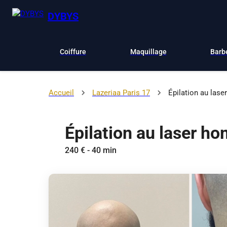
DYBYS
Coiffure
Maquillage
Barb
Accueil
Lazeriaa Paris 17
Épilation au las
Épilation au laser h
240 € - 40 min