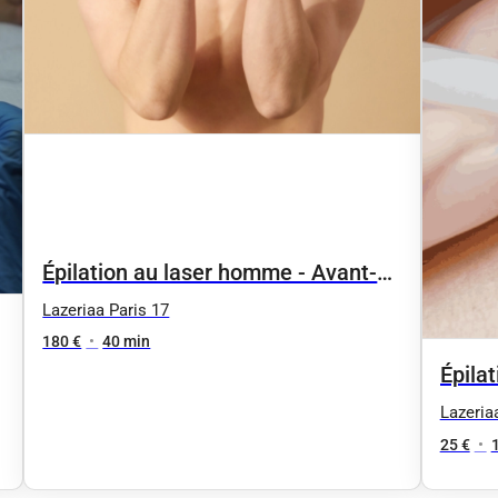
Épilation au laser homme - Avant-
bras
Lazeriaa Paris 17
180 €
•
40 min
Épilat
CONSU
Lazeria
25 €
•