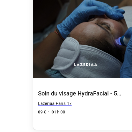
Soin du visage HydraFacial - 5
séances
Lazeriaa Paris 17
89 €
•
01 h 00