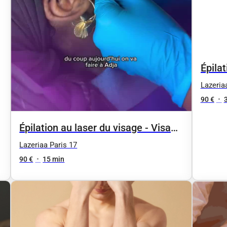
Épilat
- Séa
Lazeria
90 €
•
Épilation au laser du visage - Visage
entier
Lazeriaa Paris 17
90 €
•
15 min