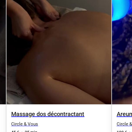
Massage dos décontractant
Areum
stimu
Circle & Vous
Circle 