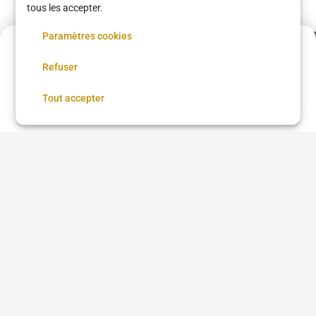
Épilation à Paris
tous les accepter.
Paramètres cookies
Acompte de
54 €
Refuser
Réservez maintenant, réglez le reste sur place
Réserver
Tout accepter