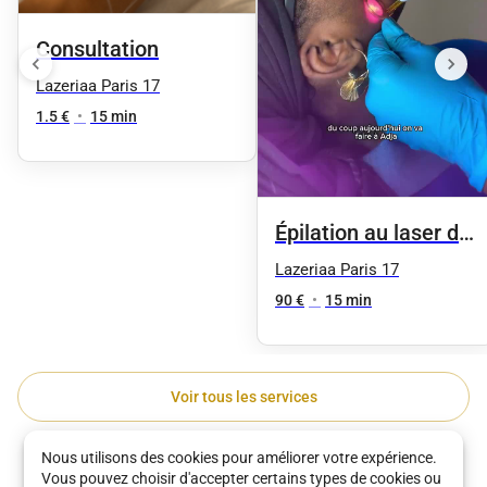
Consultation
Lazeriaa Paris 17
1.5 €
•
15 min
Épilation au laser du
visage - Visage
Lazeriaa Paris 17
entier
90 €
•
15 min
Voir tous les services
Nous utilisons des cookies pour améliorer votre expérience.
Découvrez les meilleurs établissements de
Vous pouvez choisir d'accepter certains types de cookies ou