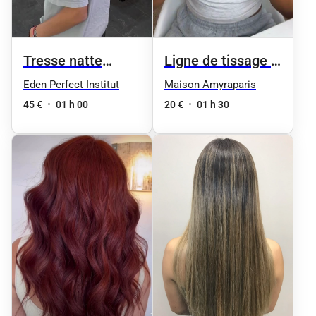
Tresse natte
Ligne de tissage à
rajout
la perle
Eden Perfect Institut
Maison Amyraparis
45 €
•
01 h 00
20 €
•
01 h 30