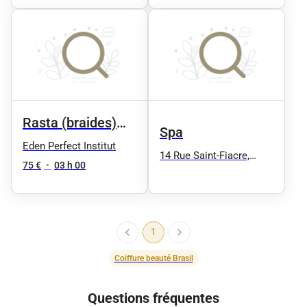
— 75 à 90 min
Rasta (braides)
Spa
selon la longueur
Eden Perfect Institut
14 Rue Saint-Fiacre,
75 €
•
03 h 00
75002 Paris
1
Coiffure beauté Brasil
Questions fréquentes