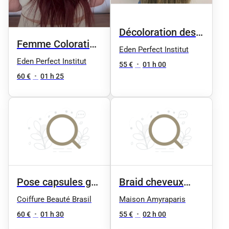
Décoloration des
Femme Coloration
mèches
Eden Perfect Institut
complète +
Eden Perfect Institut
(indiennes ou
55 €
•
01 h 00
shampoing+
60 €
•
01 h 25
brésilienne)
coiffage
+shampoing +
soin par paquet
Pose capsules gel
Braid cheveux
avec vernis semi-
naturelle
Coiffure Beauté Brasil
Maison Amyraparis
permanent — 60 €
60 €
•
01 h 30
55 €
•
02 h 00