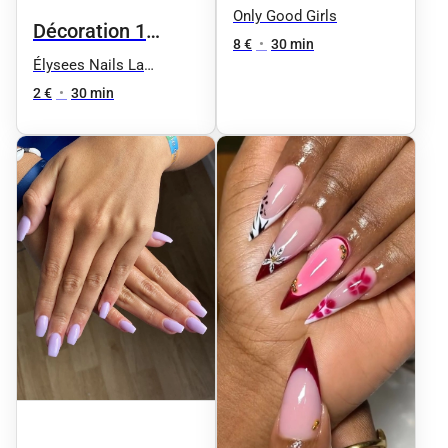
Only Good Girls
Décoration 1
8 €
•
30 min
ongle
Élysees Nails La
Défense
2 €
•
30 min