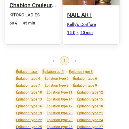
Chablon Couleur
unie
NAIL ART
KITOKO LADIES
60 €
•
45 min
Kelly’s Coiffure
15 €
•
20 min
1
Épilation laser
Épilation au fil
Épilation type 3
Épilation type 4
Épilation type 5
Épilation type 6
Épilation type 7
Épilation type 8
Épilation type 9
Épilation type 10
Épilation type 11
Épilation type 12
Épilation type 13
Épilation type 14
Épilation type 15
Épilation type 16
Épilation type 17
Épilation type 18
Épilation type 19
Épilation type 20
Épilation type 21
Épilation type 22
Épilation type 23
Épilation type 24
Épilation type 25
Épilation type 26
Épilation type 27