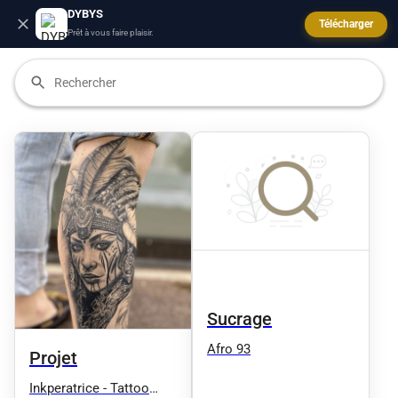
DYBYS
Télécharger
Prêt à vous faire plaisir.
Sucrage
Afro 93
Projet
Inkperatrice - Tattoo