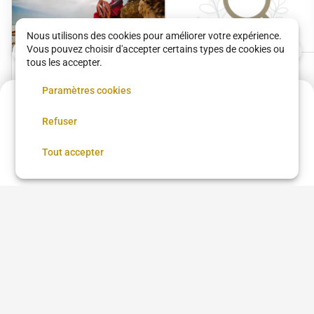
Nous utilisons des cookies pour améliorer votre expérience.
Vous pouvez choisir d'accepter certains types de cookies ou
tous les accepter.
Massage Massaï
Massage Ekonda
Paramètres cookies
(Tonique)
(modéré)
Maison Dowrowe
Maison Dowrowe
Acompte de
36 €
110 €
•
45 min
110 €
•
45 min
Refuser
Réservez maintenant, réglez le reste sur place
Réserver
Tout accepter
Voir plus dans
Bagnolet
Coupe femme
Coupe homme
Coloration
Brushing
Balayage
Lissage brésilien
Coiffure afro
Coiffure afro à proximité
Chignon
Taper
Low Taper
Coloration cheveux
Teinture cheveux
Barbe
Coiffeur
Barbier
Coiffure beauté Brasil