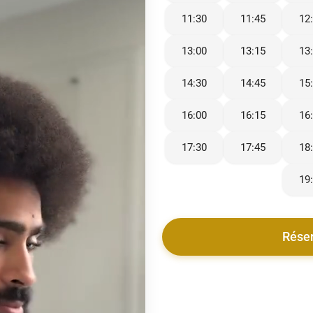
11:30
11:45
12
13:00
13:15
13
14:30
14:45
15
16:00
16:15
16
17:30
17:45
18
19
Rése