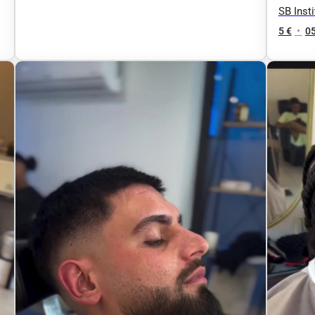
SB Insti
5 €
•
05