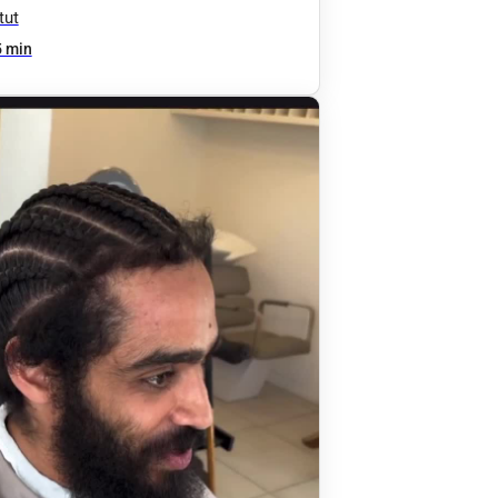
tut
 min