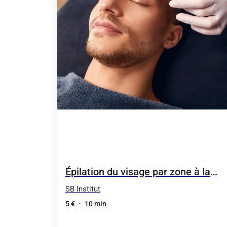
Épilation du visage par zone à la
cire
SB Institut
5 €
•
10 min