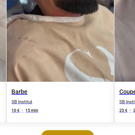
Barbe
Coupe
SB Institut
SB Insti
10 €
•
15 min
25 €
•