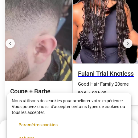
Fulani Trial Knotless
Good Hair Family 20eme
Coupe + Barbe
80 €
•
03 h 00
Nous utilisons des cookies pour améliorer votre expérience.
Good Hair Family 20eme
Vous pouvez choisir d'accepter certains types de cookies ou
15 €
•
30 min
tous les accepter.
Paramètres cookies
Acompte de
21 €
Voir plus dans
Paris