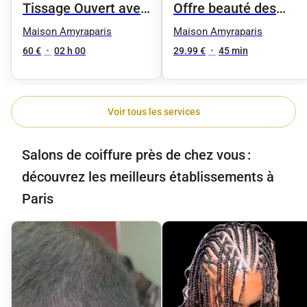
Tissage Ouvert avec
Offre beauté des
des mèches neuves
pieds femme
Maison Amyraparis
Maison Amyraparis
60 €
•
02 h 00
29.99 €
•
45 min
Voir tous les services
Salons de coiffure près de chez vous :
découvrez les meilleurs établissements à
Paris