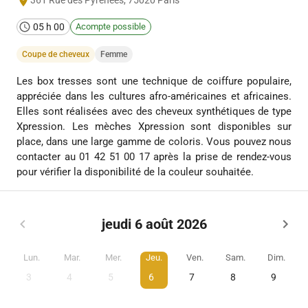
361 Rue des Pyrénées
,
75020
Paris
05 h 00
Acompte possible
Coupe de cheveux
Femme
Les box tresses sont une technique de coiffure populaire,
appréciée dans les cultures afro-américaines et africaines.
Elles sont réalisées avec des cheveux synthétiques de type
Xpression. Les mèches Xpression sont disponibles sur
place, dans une large gamme de coloris. Vous pouvez nous
contacter au 01 42 51 00 17 après la prise de rendez-vous
pour vérifier la disponibilité de la couleur souhaitée.
jeudi 6 août 2026
Lun.
Mar.
Mer.
Jeu.
Ven.
Sam.
Dim.
3
4
5
6
7
8
9