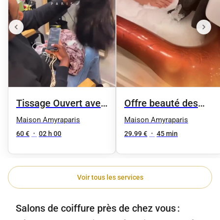
Tissage Ouvert avec
Offre beauté des
des mèches neuves
pieds femme
Maison Amyraparis
Maison Amyraparis
60 €
•
02 h 00
29.99 €
•
45 min
Voir tous les services
Salons de coiffure près de chez vous :