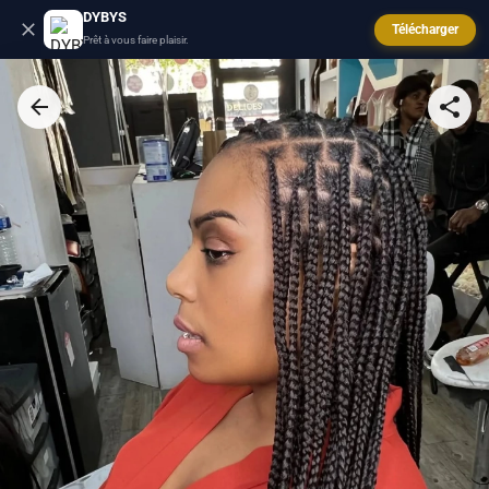
DYBYS
Télécharger
Prêt à vous faire plaisir.