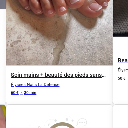
Bea
Élyse
Soin mains + beauté des pieds sans
50 €
vernis
Élysees Nails La Défense
60 €
•
30 min