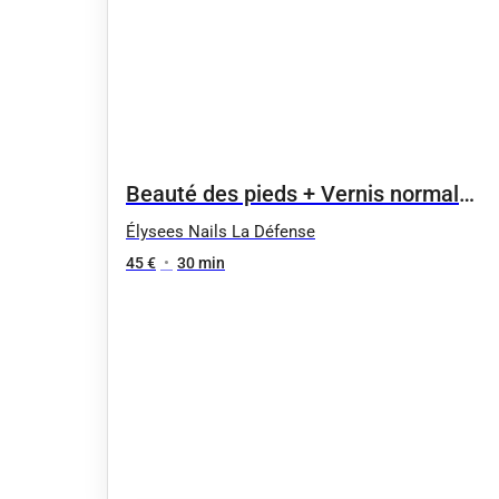
Beauté des pieds + Vernis normal
(Limage + Talon, Gommage +
Élysees Nails La Défense
Massage)
45 €
•
30 min