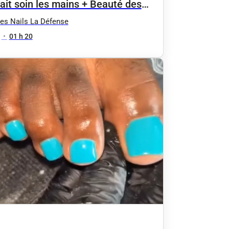
ait soin les mains + Beauté des
ds complet + Semi permanent
es Nails La Défense
•
01 h 20