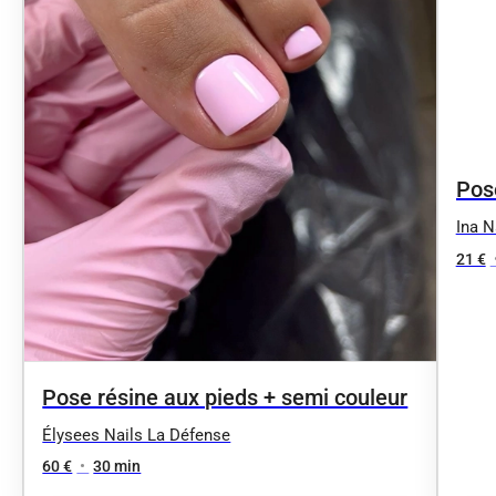
Pos
les 
Ina N
21 €
Pose résine aux pieds + semi couleur
Élysees Nails La Défense
60 €
•
30 min