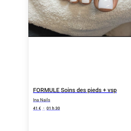
FORMULE Soins des pieds + vsp
Ina Nails
41 €
•
01 h 30