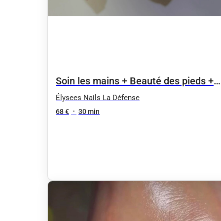
Soin les mains + Beauté des pieds +
Vernis normal
Élysees Nails La Défense
68 €
•
30 min