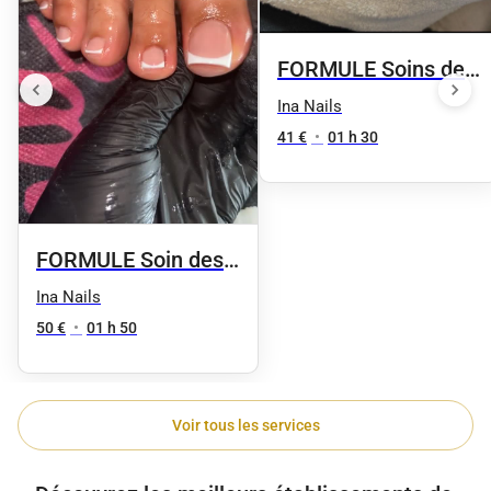
FORMULE Soins des
pieds + vsp
Ina Nails
41 €
•
01 h 30
FORMULE Soin des
pieds + french sur
Ina Nails
ongles naturels
50 €
•
01 h 50
Voir tous les services