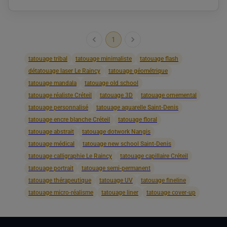
1
tatouage tribal
tatouage minimaliste
tatouage flash
détatouage laser Le Raincy
tatouage géométrique
tatouage mandala
tatouage old school
tatouage réaliste Créteil
tatouage 3D
tatouage ornemental
tatouage personnalisé
tatouage aquarelle Saint-Denis
tatouage encre blanche Créteil
tatouage floral
tatouage abstrait
tatouage dotwork Nangis
tatouage médical
tatouage new school Saint-Denis
tatouage calligraphie Le Raincy
tatouage capillaire Créteil
tatouage portrait
tatouage semi-permanent
tatouage thérapeutique
tatouage UV
tatouage fineline
tatouage micro-réalisme
tatouage liner
tatouage cover-up