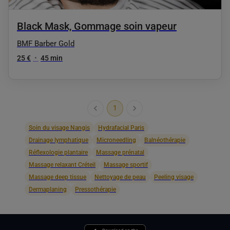
Black Mask, Gommage soin vapeur
BMF Barber Gold
25 €
•
45 min
1
Soin du visage Nangis
Hydrafacial Paris
Drainage lymphatique
Microneedling
Balnéothérapie
Réflexologie plantaire
Massage prénatal
Massage relaxant Créteil
Massage sportif
Massage deep tissue
Nettoyage de peau
Peeling visage
Dermaplaning
Pressothérapie