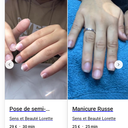
Pose de semi-
Manicure Russe
permanant
Sens et Beauté Lorette
Sens et Beauté Lorette
29 €
•
30 min
25 €
•
25 min