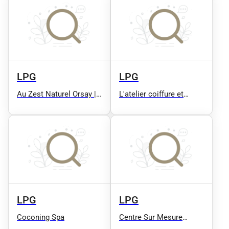
amincissant UCW)
LPG
LPG
Au Zest Naturel Orsay |
L'atelier coiffure et
Institut de beauté 91
beauté
LPG
LPG
Coconing Spa
Centre Sur Mesure
LPG®️ | Centre de Beauté