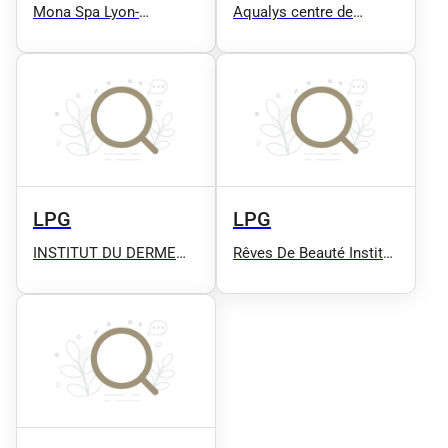
Mona Spa Lyon-
Aqualys centre de
Chassieu
beauté
LPG
LPG
INSTITUT DU DERME
Rêves De Beauté Institut
Microblading -
Spa /Rendez Vous En
Microneedling - Plasma
Ligne/
Pen - Détatouage -
Massage