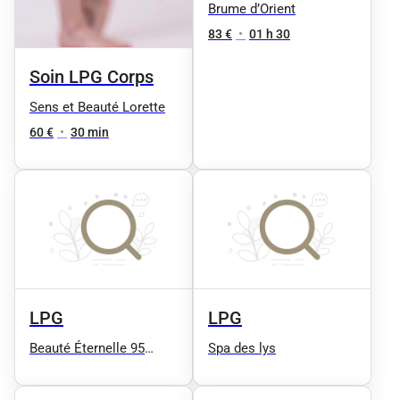
expérience
Brume d’Orient
83 €
•
01 h 30
Soin LPG Corps
Sens et Beauté Lorette
60 €
•
30 min
LPG
LPG
Beauté Éternelle 95
Spa des lys
(Esthétique, Coiffure,
Soin LPG, Soin