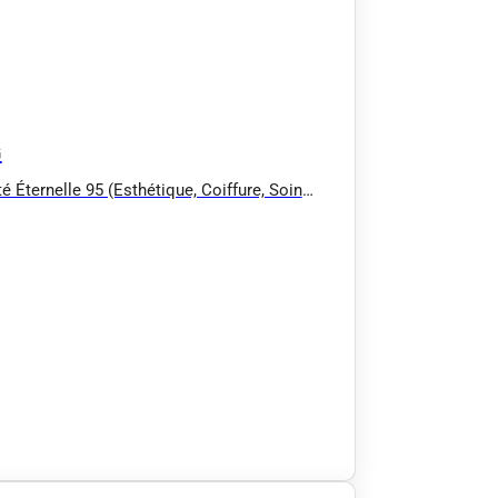
G
é Éternelle 95 (Esthétique, Coiffure, Soin
 Soin amincissant UCW)