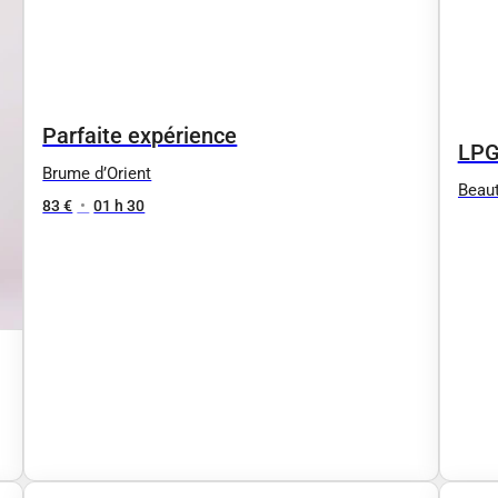
Parfaite expérience
LP
Brume d’Orient
Beaut
83 €
•
01 h 30
LPG,