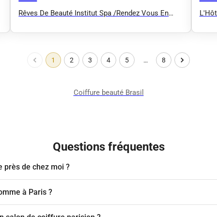
Rêves De Beauté Institut Spa /Rendez Vous En
L'Hôt
Ligne/
1
2
3
4
5
…
8
Coiffure beauté Brasil
Questions fréquentes
e près de chez moi ?
homme à Paris ?