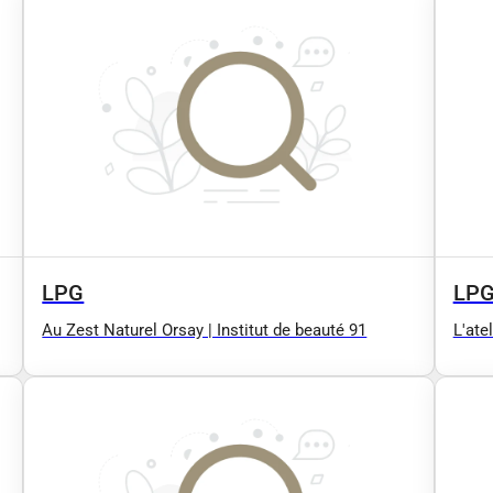
LPG
LP
Au Zest Naturel Orsay | Institut de beauté 91
L'ate