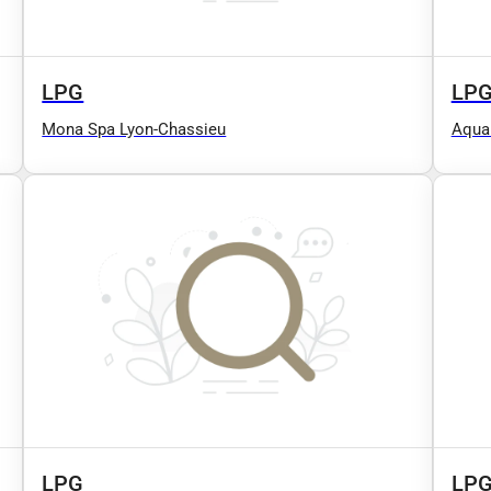
LPG
LP
Mona Spa Lyon-Chassieu
Aqual
LPG
LP