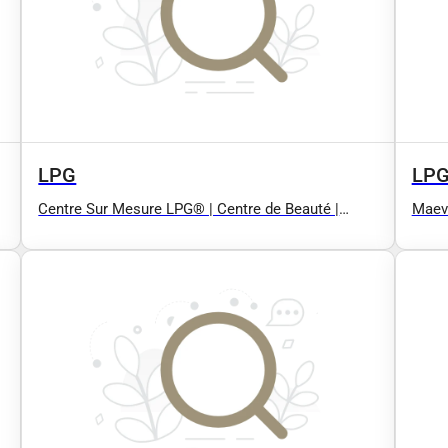
LPG
LP
Centre Sur Mesure LPG®️ | Centre de Beauté |
Maev
Remise en Forme