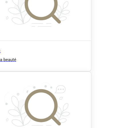
G
a beauté