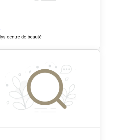
G
ys centre de beauté
G