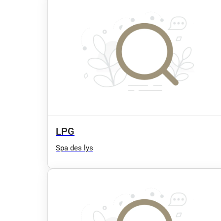
LPG
Spa des lys