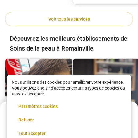
Voir tous les services
Découvrez les meilleurs établissements de
Soins de la peau à Romainville
Nous utilisons des cookies pour améliorer votre expérience.
Vous pouvez choisir d'accepter certains types de cookies ou
tous les accepter.
Couple Simple
Paramètres cookies
Acompte de
7.5 €
Victory Beauty Salon
Refuser
Réservez maintenant, réglez le reste sur place
15 €
•
20 min
Réserver
Tout accepter