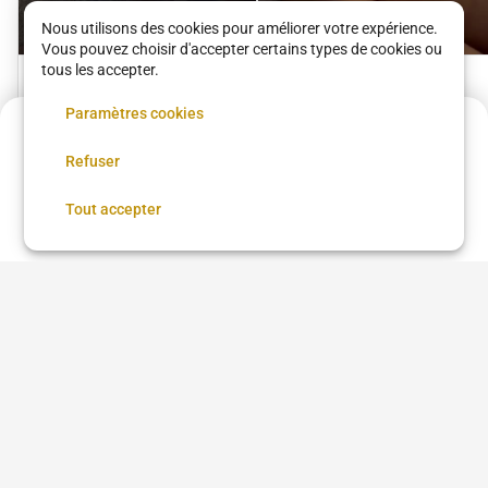
Nous utilisons des cookies pour améliorer votre expérience.
Vous pouvez choisir d'accepter certains types de cookies ou
tous les accepter.
Massage corps
Massage dos
Paramètres cookies
relaxation
décontractant
Circle & Vous
Circle & Vous
Acompte de
16.5 €
105 €
•
01 h 05
45 €
•
35 min
Refuser
Réservez maintenant, réglez le reste sur place
Réserver
Tout accepter
Voir tous les services
Découvrez les meilleurs établissements de
Soins de la peau à Paris