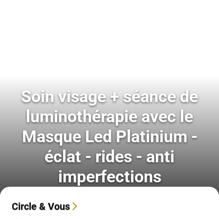
Soin visage + séance de
luminothérapie avec le
Masque Led Platinium -
éclat - rides - anti
imperfections
Circle & Vous