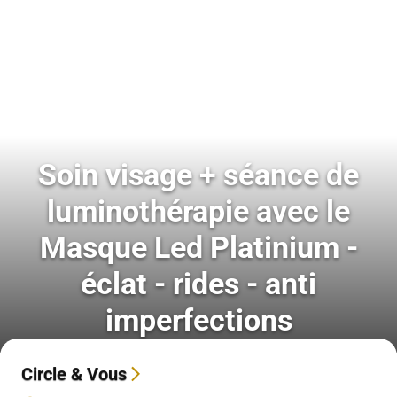
Soin visage + séance de
luminothérapie avec le
Masque Led Platinium -
éclat - rides - anti
imperfections
Circle & Vous