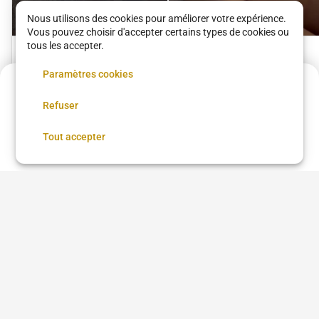
Nous utilisons des cookies pour améliorer votre expérience.
Vous pouvez choisir d'accepter certains types de cookies ou
tous les accepter.
Massage corps
Massage dos
Paramètres cookies
relaxation
décontractant
Circle & Vous
Circle & Vous
Acompte de
16.5 €
105 €
•
01 h 05
45 €
•
35 min
Refuser
Réservez maintenant, réglez le reste sur place
Réserver
Tout accepter
Voir tous les services
Découvrez les meilleurs établissements de
Soins de la peau à Paris