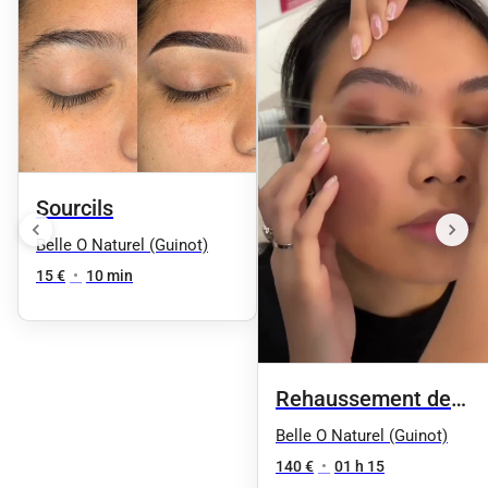
Sourcils
Belle O Naturel (Guinot)
15 €
•
10 min
Rehaussement de
cils + Teinture de
Belle O Naturel (Guinot)
cils en duo 1h10
140 €
•
01 h 15