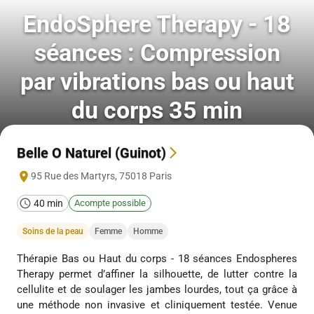
EndoSphere Therapy - 18
séances : Compression
par vibrations bas ou haut
du corps 35 min
Belle O Naturel (Guinot)
95 Rue des Martyrs
,
75018
Paris
40 min
Acompte possible
Soins de la peau
Femme
Homme
Thérapie Bas ou Haut du corps - 18 séances Endospheres
Therapy permet d’affiner la silhouette, de lutter contre la
cellulite et de soulager les jambes lourdes, tout ça grâce à
une méthode non invasive et cliniquement testée. Venue