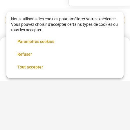
Nous utilisons des cookies pour améliorer votre expérience.
Voir tous les services
Vous pouvez choisir d'accepter certains types de cookies ou
tous les accepter.
Découvrez les meilleurs établissements de
Paramètres cookies
Soins de la peau à Paris
Acompte de
465 €
Refuser
Réservez maintenant, réglez le reste sur place
Réserver
Tout accepter