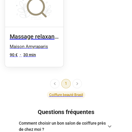
Massage relaxant
(en duo) 30 min'
Maison Amyraparis
90 €
•
30 min
1
Coiffure beauté Brasil
Questions fréquentes
Comment choisir un bon salon de coiffure près
de chez moi ?