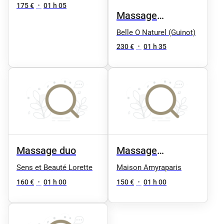
175 €
•
01 h 05
Massage
Signature en Duo
Belle O Naturel (Guinot)
90mn
230 €
•
01 h 35
Massage duo
Massage
signature (en duo)
Sens et Beauté Lorette
Maison Amyraparis
1h
160 €
•
01 h 00
150 €
•
01 h 00