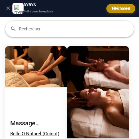
DYBYS
Télécharger
Prêt à vous faire plaisir.
Massage
Signature en Duo
Belle O Naturel (Guinot)