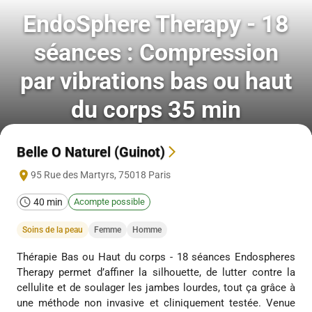
EndoSphere Therapy - 18
séances : Compression
par vibrations bas ou haut
du corps 35 min
Belle O Naturel (Guinot)
95 Rue des Martyrs
,
75018
Paris
40 min
Acompte possible
Soins de la peau
Femme
Homme
Thérapie Bas ou Haut du corps - 18 séances Endospheres
Therapy permet d’affiner la silhouette, de lutter contre la
cellulite et de soulager les jambes lourdes, tout ça grâce à
une méthode non invasive et cliniquement testée. Venue