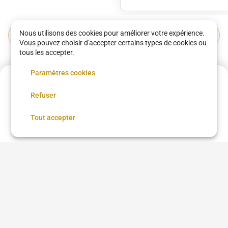
Nous utilisons des cookies pour améliorer votre expérience.
Voir tous les services
Vous pouvez choisir d'accepter certains types de cookies ou
tous les accepter.
Découvrez les meilleurs établissements de
Paramètres cookies
Soins de la peau à Paris
Acompte de
465 €
Refuser
Réservez maintenant, réglez le reste sur place
Réserver
Tout accepter