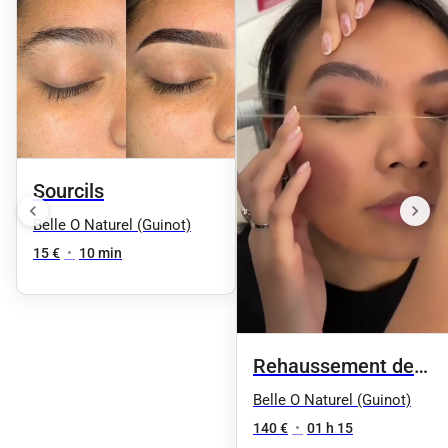
Sourcils
Belle O Naturel (Guinot)
15 €
•
10 min
Rehaussement de
cils + Teinture de
Belle O Naturel (Guinot)
cils en duo 1h10
140 €
•
01 h 15