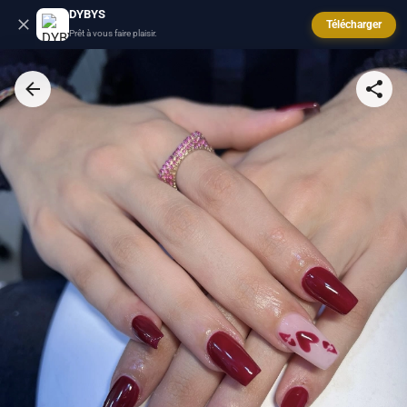
DYBYS
Télécharger
Prêt à vous faire plaisir.