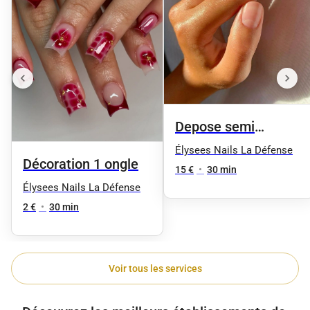
Depose semi
permanent + Limage
Élysees Nails La Défense
Décoration 1 ongle
_ Durcisseur
15 €
•
30 min
Élysees Nails La Défense
2 €
•
30 min
Voir tous les services