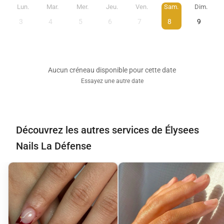
Lun.
Mar.
Mer.
Jeu.
Ven.
Sam.
Dim.
3
4
5
6
7
8
9
Aucun créneau disponible pour cette date
Essayez une autre date
Découvrez les autres services de Élysees
Nails La Défense