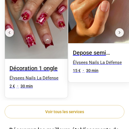
Depose semi
permanent + Limage
Élysees Nails La Défense
Décoration 1 ongle
_ Durcisseur
15 €
•
30 min
Élysees Nails La Défense
2 €
•
30 min
Voir tous les services