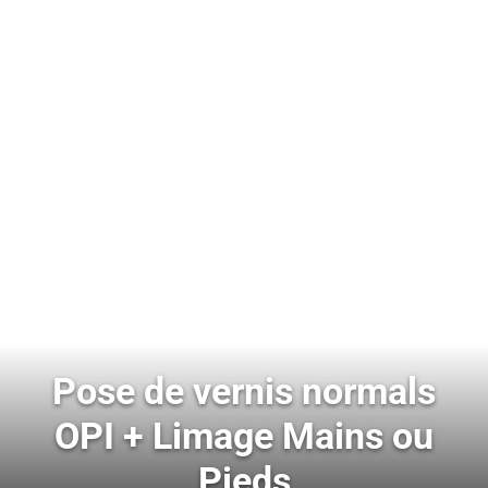
Pose de vernis normals
OPI + Limage Mains ou
Pieds