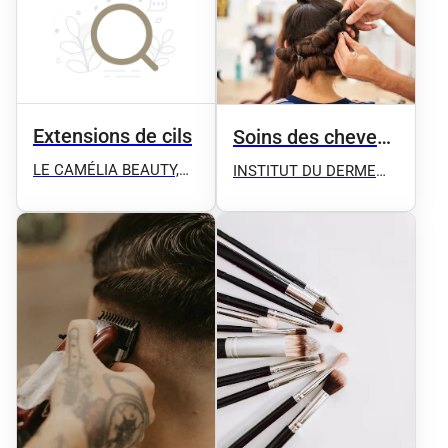
définitive ect
Extensions de cils
Soins des cheveux
et spa
LE CAMÉLIA BEAUTY,
INSTITUT DU DERME
Microblading, Candylips,
Microblading -
Microshhading,
Microneedling - Plasma
Microneedling, Épilation
Pen - Détatouage -
définitive ect
Massage