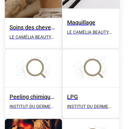
Maquillage
Soins des cheveux
LE CAMÉLIA BEAUTY,
et spa
LE CAMÉLIA BEAUTY,
Microblading, Candylips,
Microblading, Candylips,
Microshhading,
Microshhading,
Microneedling, Épilation
Microneedling, Épilation
définitive ect
définitive ect
Peeling chimique
LPG
du visage
INSTITUT DU DERME
INSTITUT DU DERME
Microblading -
Microblading -
Microneedling - Plasma
Microneedling - Plasma
Pen - Détatouage -
Pen - Détatouage -