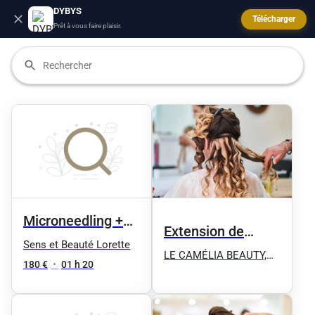
DYBYS
Télécharger
Prêt à vous faire plaisir.
Microneedling +
Extension de
Peeling
Sens et Beauté Lorette
cheveux à bande
LE CAMÉLIA BEAUTY,
180 €
•
01 h 20
Microblading, Candylips,
Microshhading,
Microneedling, Épilation