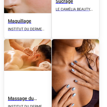
Sucrage
LE CAMÉLIA BEAUTY,
Microblading, Candylips,
Microshhading,
Maquillage
Microneedling, Épilation
INSTITUT DU DERME
définitive ect
Microblading -
Microneedling - Plasma
Pen - Détatouage -
Massage
Massage du
visage
INSTITUT DU DERME