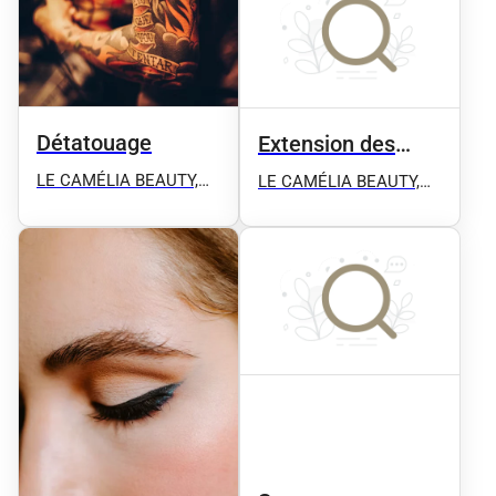
Massage
Massage
Détatouage
Extension des
ongles
LE CAMÉLIA BEAUTY,
LE CAMÉLIA BEAUTY,
Microblading, Candylips,
Microblading, Candylips,
Microshhading,
Microshhading,
Microneedling, Épilation
Microneedling, Épilation
définitive ect
définitive ect